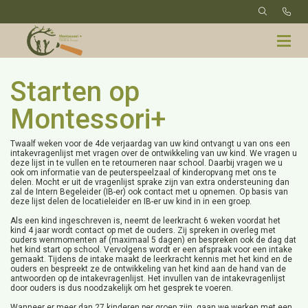
Starten op
Montessori+
Twaalf weken voor de 4de verjaardag van uw kind ontvangt u van ons een
intakevragenlijst met vragen over de ontwikkeling van uw kind. We vragen u
deze lijst in te vullen en te retourneren naar school. Daarbij vragen we u
ook om informatie van de peuterspeelzaal of kinderopvang met ons te
delen. Mocht er uit de vragenlijst sprake zijn van extra ondersteuning dan
zal de Intern Begeleider (IB-er) ook contact met u opnemen. Op basis van
deze lijst delen de locatieleider en IB-er uw kind in in een groep.
Als een kind ingeschreven is, neemt de leerkracht 6 weken voordat het
kind 4 jaar wordt contact op met de ouders. Zij spreken in overleg met
ouders wenmomenten af (maximaal 5 dagen) en bespreken ook de dag dat
het kind start op school. Vervolgens wordt er een afspraak voor een intake
gemaakt. Tijdens de intake maakt de leerkracht kennis met het kind en de
ouders en bespreekt ze de ontwikkeling van het kind aan de hand van de
antwoorden op de intakevragenlijst. Het invullen van de intakevragenlijst
door ouders is dus noodzakelijk om het gesprek te voeren.
Wanneer er meer dan 27 kinderen per groep zijn, gaan we werken met een